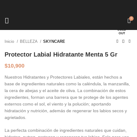
0
Click to enlarge
SOLD
OUT
Inicio
BELLEZA
SKYNCARE
Protector Labial Hidratante Menta 5 Gr
$
10,900
Nuestros Hidratantes y Protectores Labiales, están hechos a
base de ingredientes naturales como la caléndula, la manzanilla,
la cera de abejas y el aceite de oliva. La combinación de estos
ingredientes, forman una barrera que te protege de los agentes
externos como el sol, el viento y la polución; aportando
hidratación y nutrición, además de regenerar los labios secos y
agrietados.
La perfecta combinación de ingredientes naturales que cuidan,