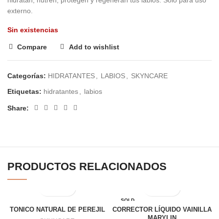
hidratan, nutren, protegen y regeneran tus labios. Solo para uso
externo.
Sin existencias
Compare
Add to wishlist
Categorías:
HIDRATANTES
,
LABIOS
,
SKYNCARE
Etiquetas:
hidratantes
,
labios
Share:
PRODUCTOS RELACIONADOS
SOLD
OUT
TONICO NATURAL DE PEREJIL
CORRECTOR LÍQUIDO VAINILLA
MARYLIN