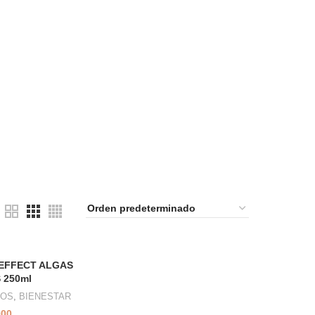
EFFECT ALGAS
 250ml
COS
,
BIENESTAR
000