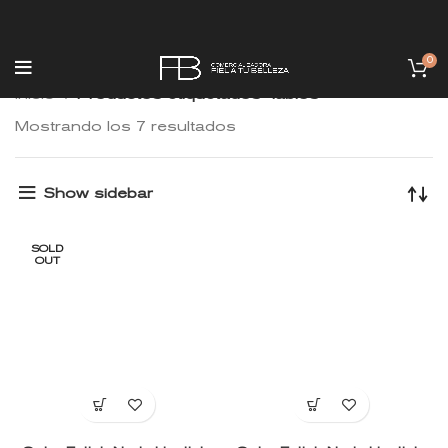
0
Inicio
Productos etiquetados “labios”
Mostrando los 7 resultados
Show sidebar
SOLD
OUT