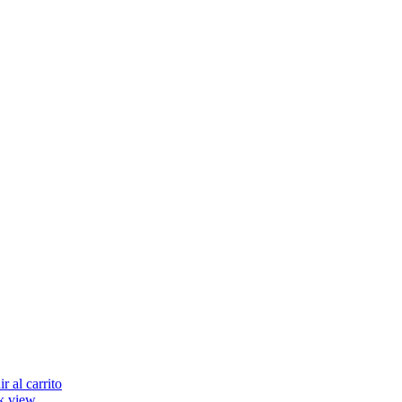
r al carrito
k view