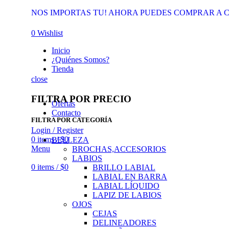
NOS IMPORTAS TU! AHORA PUEDES COMPRAR A C
0
Wishlist
Inicio
¿Quiénes Somos?
Tienda
close
FILTRA POR PRECIO
Ofertas
Contacto
FILTRA POR CATEGORÍA
Login / Register
0
items
/
$
0
BELLEZA
Menu
BROCHAS,ACCESORIOS
LABIOS
0
items
/
$
0
BRILLO LABIAL
LABIAL EN BARRA
LABIAL LÍQUIDO
LAPIZ DE LABIOS
OJOS
CEJAS
DELINEADORES