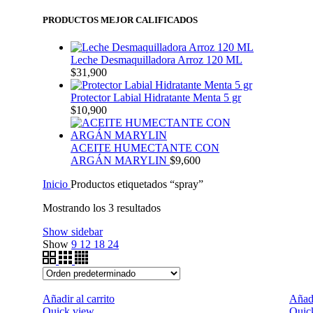
PRODUCTOS MEJOR CALIFICADOS
Leche Desmaquilladora Arroz 120 ML
$
31,900
Protector Labial Hidratante Menta 5 gr
$
10,900
ACEITE HUMECTANTE CON
ARGÁN MARYLIN
$
9,600
Inicio
Productos etiquetados “spray”
Mostrando los 3 resultados
Show sidebar
Show
9
12
18
24
Añadir al carrito
Añadi
Quick view
Quic