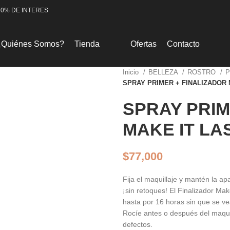
 0% DE INTERES
¿Quiénes Somos?
Tienda
Ofertas
Contacto
Inicio
BELLEZA
ROSTRO
P
SPRAY PRIMER + FINALIZADOR 
SPRAY PRIM
MAKE IT LA
$
77,000
Fija el maquillaje y mantén la ap
¡sin retoques! El Finalizador Make
hasta por 16 horas sin que se vea
Rocíe antes o después del maquil
defectos.