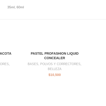
35ml, 60ml
RACOTA
PASTEL PROFASHION LIQUID
PASTE
CONCEALER
TORES
,
BASES, POLVOS Y CORRECTORES
,
ROSTRO
BELLEZA
$
10,500