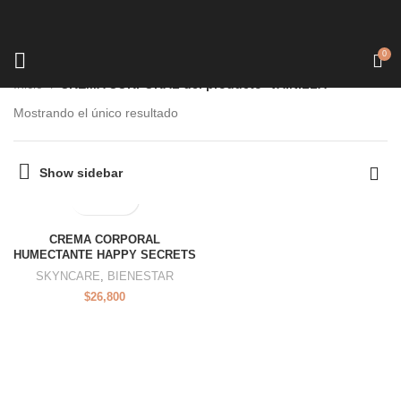
0
Inicio
CREMA CORPORAL del producto
VAINILLA
Mostrando el único resultado
Show sidebar
CREMA CORPORAL
HUMECTANTE HAPPY SECRETS
SKYNCARE
,
BIENESTAR
$
26,800