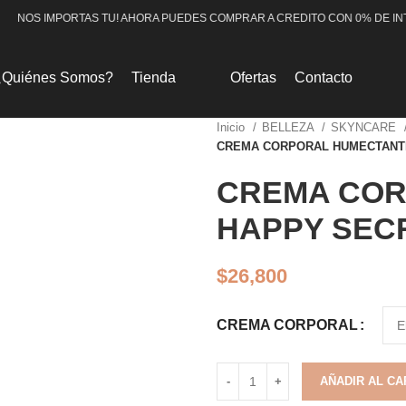
NOS IMPORTAS TU! AHORA PUEDES COMPRAR A CREDITO CON 0% DE INT
¿Quiénes Somos?
Tienda
Ofertas
Contacto
Inicio
BELLEZA
SKYNCARE
CREMA CORPORAL HUMECTANT
CREMA COR
HAPPY SEC
$
26,800
CREMA CORPORAL
AÑADIR AL CA