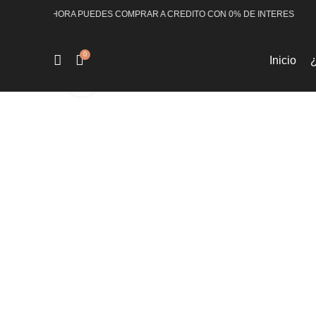
RTAS TU! AHORA PUEDES COMPRAR A CREDITO CON 0% DE INTERES
0
Inicio
Click to enlarge