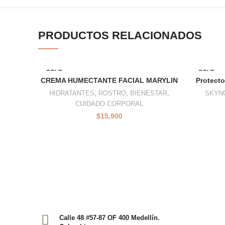
PRODUCTOS RELACIONADOS
SOLD
SOLD
OUT
OUT
CREMA HUMECTANTE FACIAL MARYLIN
Protecto
HIDRATANTES
,
ROSTRO
,
BIENESTAR
,
SKYN
CUIDADO CORPORAL
$
15,900
Calle 48 #57-87 OF 400 Medellín.