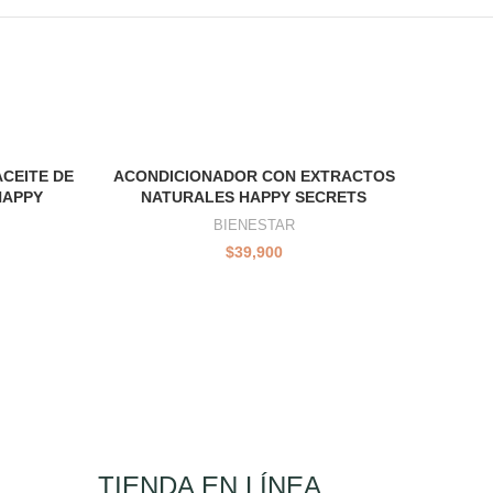
CEITE DE
ACONDICIONADOR CON EXTRACTOS
M
HAPPY
NATURALES HAPPY SECRETS
SKYN
BIENESTAR
$
39,900
TIENDA EN LÍNEA