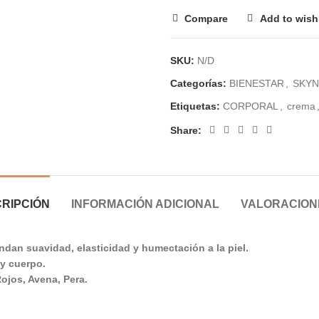
Compare
Add to wishl
SKU:
N/D
Categorías:
BIENESTAR
,
SKY
Etiquetas:
CORPORAL
,
crema
Share:
RIPCIÓN
INFORMACIÓN ADICIONAL
VALORACIONE
an suavidad, elasticidad y humectación a la piel.
 y cuerpo.
Rojos, Avena, Pera.