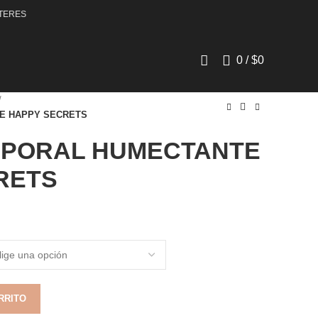
ERES
0
/
$
0
E HAPPY SECRETS
PORAL HUMECTANTE
RETS
RRITO