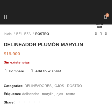
0
Click to enlarge
SOLD
OUT
Inicio
BELLEZA
ROSTRO
DELINEADOR PLUMÓN MARYLIN
$
19,900
Sin existencias
Compare
Add to wishlist
Categorías:
DELINEADORES
,
OJOS
,
ROSTRO
Etiquetas:
delineador
,
marylin
,
ojos
,
rostro
Share: