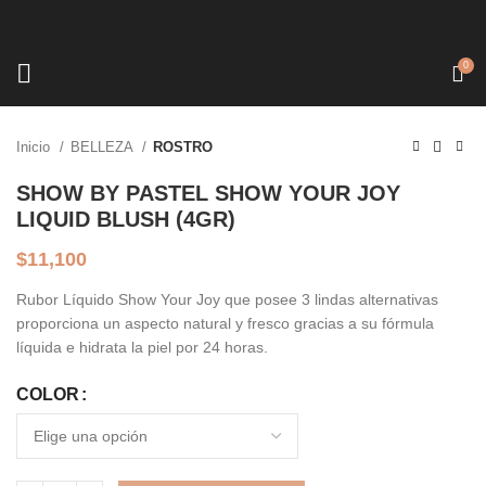
0
Click to enlarge
Inicio
BELLEZA
ROSTRO
SHOW BY PASTEL SHOW YOUR JOY
LIQUID BLUSH (4GR)
$
11,100
Rubor Líquido Show Your Joy que posee 3 lindas alternativas
proporciona un aspecto natural y fresco gracias a su fórmula
líquida e hidrata la piel por 24 horas.
COLOR