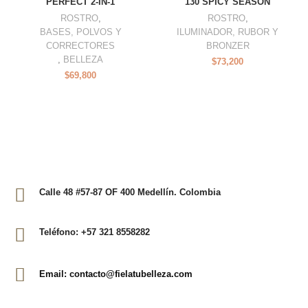
PERFECT 2-IN-1
130 SPICY SEASON
ROSTRO
,
ROSTRO
,
BASES, POLVOS Y
ILUMINADOR, RUBOR Y
CORRECTORES
BRONZER
,
BELLEZA
$
73,200
$
69,800
Calle 48 #57-87 OF 400 Medellín. Colombia
Teléfono: +57 321 8558282
Email: contacto@fielatubelleza.com