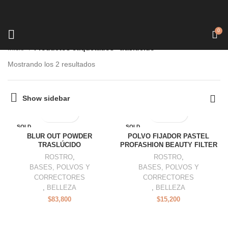
0
Inicio
Productos etiquetados “traslucido”
Mostrando los 2 resultados
Show sidebar
SOLD
SOLD
OUT
OUT
BLUR OUT POWDER
POLVO FIJADOR PASTEL
TRASLÚCIDO
PROFASHION BEAUTY FILTER
ROSTRO
,
ROSTRO
,
BASES, POLVOS Y
BASES, POLVOS Y
CORRECTORES
CORRECTORES
,
BELLEZA
,
BELLEZA
$
83,800
$
15,200