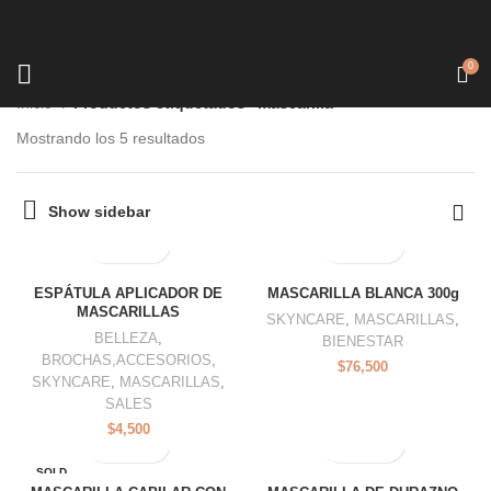
0
Inicio
Productos etiquetados “mascarilla”
Mostrando los 5 resultados
Show sidebar
ESPÁTULA APLICADOR DE
MASCARILLA BLANCA 300g
MASCARILLAS
SKYNCARE
,
MASCARILLAS
,
BELLEZA
,
BIENESTAR
BROCHAS,ACCESORIOS
,
$
76,500
SKYNCARE
,
MASCARILLAS
,
SALES
$
4,500
SOLD
OUT