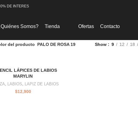
 0% DE INTERES
¿Quiénes Somos?
Tienda
Ofertas
Contacto
lor del producto
PALO DE ROSA 19
Show
9
12
18
PENCIL LÁPICES DE LABIOS
MARYLIN
ZA
,
LABIOS
,
LAPIZ DE LABIOS
$
12,900