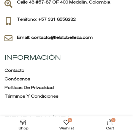
Calle 48 #57-87 OF 400 Medellín. Colombia
Teléfono: +57 321 8558282
Email: contacto@fielatubelleza.com
INFORMACIÓN
Contacto
Conócenos
Políticas De Privacidad
Términos Y Condiciones
TIENDA EN LÍNEA
0
0
Shop
Wishlist
Cart
Tienda En Línea