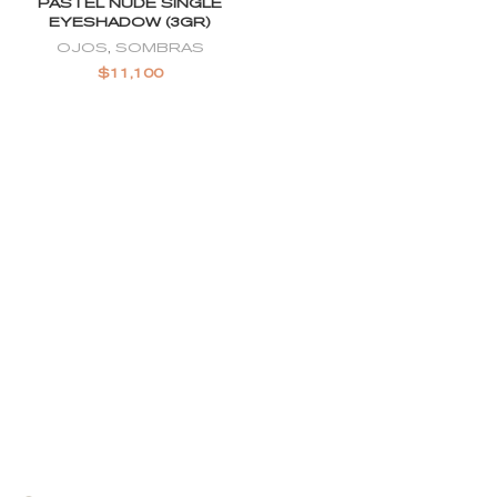
PASTEL NUDE SINGLE
EYESHADOW (3GR)
OJOS
,
SOMBRAS
$
11,100