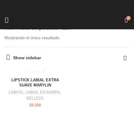
0
Inicio
color del producto
413M
Mostrando el único resultado
Show sidebar
LIPSTICK LABIAL EXTRA
SUAVE MARYLIN
LABIOS
,
LABIAL EN BARRA
,
BELLEZA
$
9,500