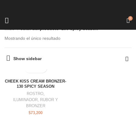
0
Inicio
color del producto
130 Spicy Season
Mostrando el único resultado
Show sidebar
CHEEK KISS CREAM BRONZER-
130 SPICY SEASON
ROSTRO
,
ILUMINADOR, RUBOR Y
BRONZER
$
73,200