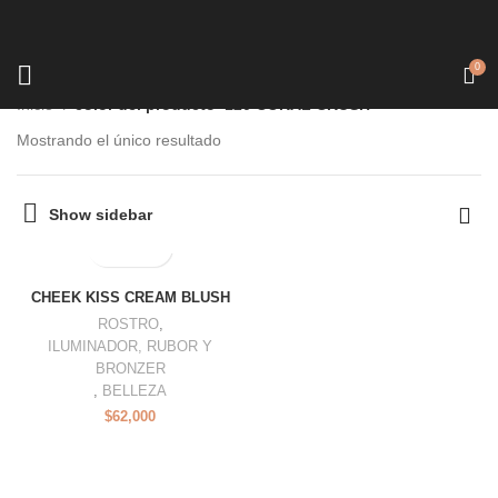
0
Inicio
color del producto
120 CORAL CRUSH
Mostrando el único resultado
Show sidebar
CHEEK KISS CREAM BLUSH
ROSTRO
,
ILUMINADOR, RUBOR Y
BRONZER
,
BELLEZA
$
62,000