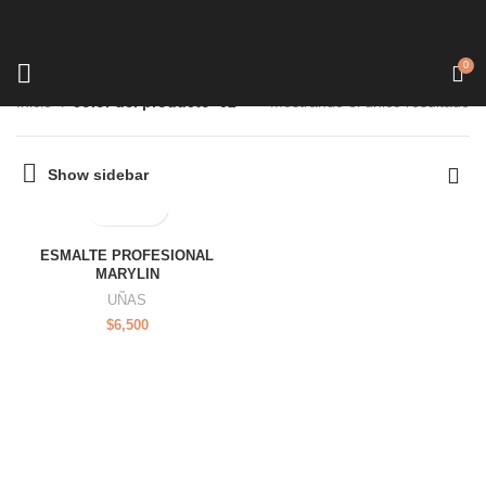
0
Inicio
color del producto
02
Mostrando el único resultado
Show sidebar
ESMALTE PROFESIONAL
MARYLIN
UÑAS
$
6,500