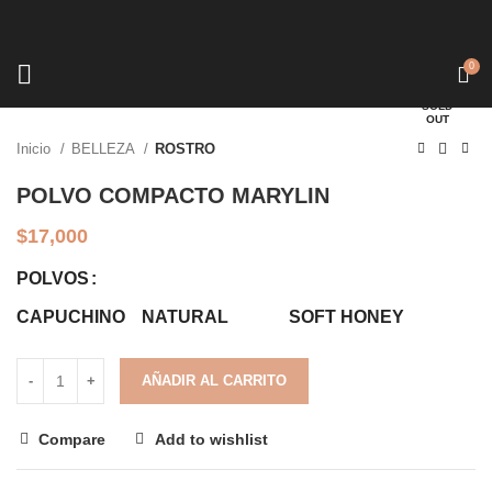
0
Click to enlarge
SOLD
OUT
Inicio
BELLEZA
ROSTRO
POLVO COMPACTO MARYLIN
$
17,000
POLVOS
CAPUCHINO
NATURAL
SOFT HONEY
AÑADIR AL CARRITO
Compare
Add to wishlist